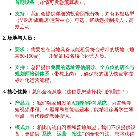
首期设备
（详情可发您预算表）。
支持：
我们会提供详细的投资回报分析，并有多档店型
（VIP店/旗舰店/运营中心）可选，帮助您控制投入，高
效启动。
2. 场地与人员：
要求：
需要您在当地具备或能租赁符合标准的场地（通
常80-150㎡），并配备1-2名核心运营人员。
支持：
总部提供
免费的选址评估指导、全方位的店长与
规划师培训体系
（带教上岗），确保您的团队快速掌握
标准化运营流程。
3. 核心优势：
总部全程赋能（这也是您选择我们的理由！）
产品力 ：
我们独家研发的
AI智能学习系统
，内置动漫
短视频课程、AI题库和智能错题本，能精准诊断学生薄
弱点，替代传统老师授课。
模式力 ：
相比传统自习室和普通加盟，我们不仅提供设
备，更提供“
系统 + 运营 + 招生
” 的全套打法。您将获得