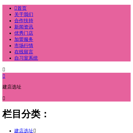

首页
关于我们
合作扶持
新闻资讯
优秀门店
加盟服务
市场行情
在线留言
自习室系统


建店选址

栏目分类：
建店选址
