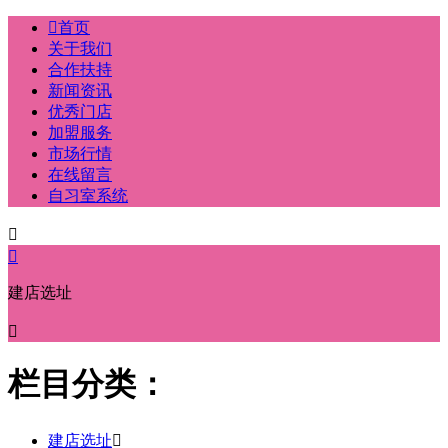

首页
关于我们
合作扶持
新闻资讯
优秀门店
加盟服务
市场行情
在线留言
自习室系统


建店选址

栏目分类：
建店选址
