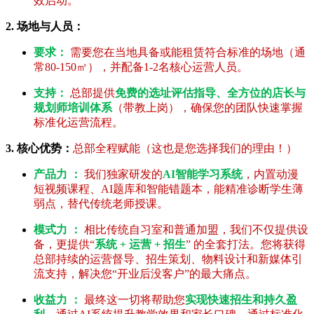
效启动。
2. 场地与人员：
要求：
需要您在当地具备或能租赁符合标准的场地（通
常80-150㎡），并配备1-2名核心运营人员。
支持：
总部提供
免费的选址评估指导、全方位的店长与
规划师培训体系
（带教上岗），确保您的团队快速掌握
标准化运营流程。
3. 核心优势：
总部全程赋能（这也是您选择我们的理由！）
产品力 ：
我们独家研发的
AI智能学习系统
，内置动漫
短视频课程、AI题库和智能错题本，能精准诊断学生薄
弱点，替代传统老师授课。
模式力 ：
相比传统自习室和普通加盟，我们不仅提供设
备，更提供“
系统 + 运营 + 招生
” 的全套打法。您将获得
总部持续的运营督导、招生策划、物料设计和新媒体引
流支持，解决您“开业后没客户”的最大痛点。
收益力 ：
最终这一切将帮助您
实现快速招生和持久盈