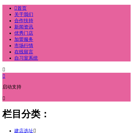

首页
关于我们
合作扶持
新闻资讯
优秀门店
加盟服务
市场行情
在线留言
自习室系统


启动支持

栏目分类：
建店选址
