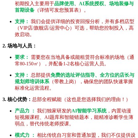
初期投入主要用于
品牌使用、AI系统授权、场地装修与
首期设备
（详情可发您预算表）。
支持：
我们会提供详细的投资回报分析，并有多档店型
（VIP店/旗舰店/运营中心）可选，帮助您控制投入，高
效启动。
2. 场地与人员：
要求：
需要您在当地具备或能租赁符合标准的场地（通
常80-150㎡），并配备1-2名核心运营人员。
支持：
总部提供
免费的选址评估指导、全方位的店长与
规划师培训体系
（带教上岗），确保您的团队快速掌握
标准化运营流程。
3. 核心优势：
总部全程赋能（这也是您选择我们的理由！）
产品力 ：
我们独家研发的
AI智能学习系统
，内置动漫
短视频课程、AI题库和智能错题本，能精准诊断学生薄
弱点，替代传统老师授课。
模式力 ：
相比传统自习室和普通加盟，我们不仅提供设