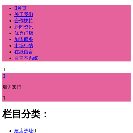

首页
关于我们
合作扶持
新闻资讯
优秀门店
加盟服务
市场行情
在线留言
自习室系统


培训支持

栏目分类：
建店选址
