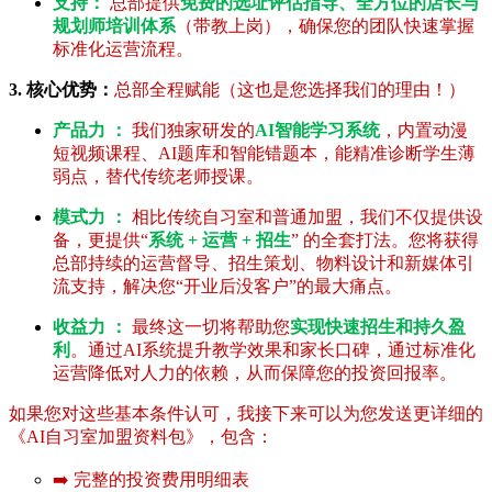
支持：
总部提供
免费的选址评估指导、全方位的店长与
规划师培训体系
（带教上岗），确保您的团队快速掌握
标准化运营流程。
3. 核心优势：
总部全程赋能（这也是您选择我们的理由！）
产品力 ：
我们独家研发的
AI智能学习系统
，内置动漫
短视频课程、AI题库和智能错题本，能精准诊断学生薄
弱点，替代传统老师授课。
模式力 ：
相比传统自习室和普通加盟，我们不仅提供设
备，更提供“
系统 + 运营 + 招生
” 的全套打法。您将获得
总部持续的运营督导、招生策划、物料设计和新媒体引
流支持，解决您“开业后没客户”的最大痛点。
收益力 ：
最终这一切将帮助您
实现快速招生和持久盈
利
。通过AI系统提升教学效果和家长口碑，通过标准化
运营降低对人力的依赖，从而保障您的投资回报率。
如果您对这些基本条件认可，我接下来可以为您发送更详细的
《AI自习室加盟资料包》，包含：
➡️ 完整的投资费用明细表