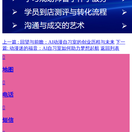
上一篇 : 回望与前瞻：AI动漫自习室的创业历程与未来
下一
篇: 动漫迷的福音：AI自习室如何助力梦想起航
返回列表

地图

电话

短信