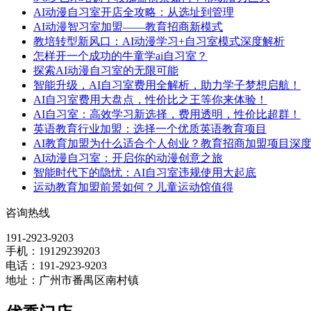
AI动漫自习室开店全攻略：从选址到管理
AI动漫智习室加盟——教育招商新模式
教培转型新风口：AI动漫学习+自习室模式深度解析
怎样开一个成功的牛童学ai自习室？
探索AI动漫自习室的无限可能
智能升级，AI自习室费用全解析，助力学子梦想启航！
AI自习室费用大盘点，性价比之王等你来体验！
AI自习室：高效学习新选择，费用透明，性价比超群！
英语教育行业加盟：选择一个优质英语教育项目
AI教育加盟为什么适合个人创业？教育招商加盟项目深
AI动漫自习室：开启你的动漫创意之旅
智能时代下的隐忧：AI自习室违规使用大起底
运动教育加盟前景如何？儿童运动馆值得
咨询热线
191-2923-9203
手机：19129239203
电话：191-2923-9203
地址：广州市番禺区南村镇