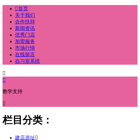

首页
关于我们
合作扶持
新闻资讯
优秀门店
加盟服务
市场行情
在线留言
自习室系统


教学支持

栏目分类：
建店选址
