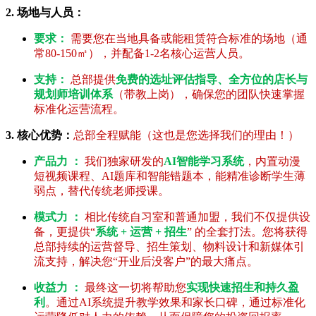
2. 场地与人员：
要求：
需要您在当地具备或能租赁符合标准的场地（通
常80-150㎡），并配备1-2名核心运营人员。
支持：
总部提供
免费的选址评估指导、全方位的店长与
规划师培训体系
（带教上岗），确保您的团队快速掌握
标准化运营流程。
3. 核心优势：
总部全程赋能（这也是您选择我们的理由！）
产品力 ：
我们独家研发的
AI智能学习系统
，内置动漫
短视频课程、AI题库和智能错题本，能精准诊断学生薄
弱点，替代传统老师授课。
模式力 ：
相比传统自习室和普通加盟，我们不仅提供设
备，更提供“
系统 + 运营 + 招生
” 的全套打法。您将获得
总部持续的运营督导、招生策划、物料设计和新媒体引
流支持，解决您“开业后没客户”的最大痛点。
收益力 ：
最终这一切将帮助您
实现快速招生和持久盈
利
。通过AI系统提升教学效果和家长口碑，通过标准化