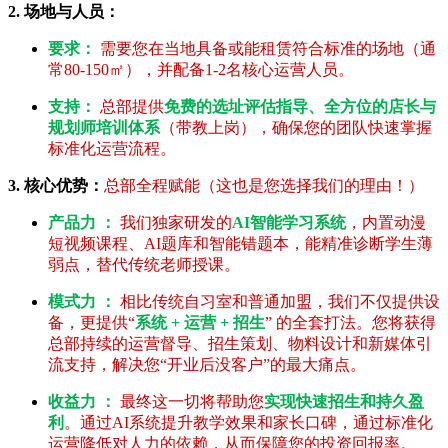
2. 场地与人员：
要求：
需要您在当地具备或能租赁符合标准的场地（通
常80-150㎡），并配备1-2名核心运营人员。
支持：
总部提供
免费的选址评估指导、全方位的店长与
规划师培训体系
（带教上岗），确保您的团队快速掌握
标准化运营流程。
3. 核心优势：
总部全程赋能（这也是您选择我们的理由！）
产品力 ：
我们独家研发的
AI智能学习系统
，内置动漫
短视频课程、AI题库和智能错题本，能精准诊断学生薄
弱点，替代传统老师授课。
模式力 ：
相比传统自习室和普通加盟，我们不仅提供设
备，更提供“
系统 + 运营 + 招生
” 的全套打法。您将获得
总部持续的运营督导、招生策划、物料设计和新媒体引
流支持，解决您“开业后没客户”的最大痛点。
收益力 ：
最终这一切将帮助您
实现快速招生和持久盈
利
。通过AI系统提升教学效果和家长口碑，通过标准化
运营降低对人力的依赖，从而保障您的投资回报率。