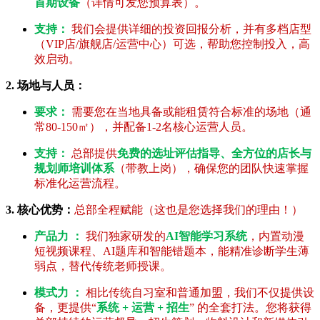
首期设备
（详情可发您预算表）。
支持：
我们会提供详细的投资回报分析，并有多档店型
（VIP店/旗舰店/运营中心）可选，帮助您控制投入，高
效启动。
2. 场地与人员：
要求：
需要您在当地具备或能租赁符合标准的场地（通
常80-150㎡），并配备1-2名核心运营人员。
支持：
总部提供
免费的选址评估指导、全方位的店长与
规划师培训体系
（带教上岗），确保您的团队快速掌握
标准化运营流程。
3. 核心优势：
总部全程赋能（这也是您选择我们的理由！）
产品力 ：
我们独家研发的
AI智能学习系统
，内置动漫
短视频课程、AI题库和智能错题本，能精准诊断学生薄
弱点，替代传统老师授课。
模式力 ：
相比传统自习室和普通加盟，我们不仅提供设
备，更提供“
系统 + 运营 + 招生
” 的全套打法。您将获得