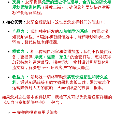
支持：
总部提供
免费的选址评估指导、全方位的店长与
规划师培训体系
（带教上岗），确保您的团队快速掌握
标准化运营流程。
3. 核心优势：
总部全程赋能（这也是您选择我们的理由！）
产品力 ：
我们独家研发的
AI智能学习系统
，内置动漫
短视频课程、AI题库和智能错题本，能精准诊断学生薄
弱点，替代传统老师授课。
模式力 ：
相比传统自习室和普通加盟，我们不仅提供设
备，更提供“
系统 + 运营 + 招生
” 的全套打法。您将获得
总部持续的运营督导、招生策划、物料设计和新媒体引
流支持，解决您“开业后没客户”的最大痛点。
收益力 ：
最终这一切将帮助您
实现快速招生和持久盈
利
。通过AI系统提升教学效果和家长口碑，通过标准化
运营降低对人力的依赖，从而保障您的投资回报率。
如果您对这些基本条件认可，我接下来可以为您发送更详细的
《AI自习室加盟资料包》，包含：
➡️ 完整的投资费用明细表