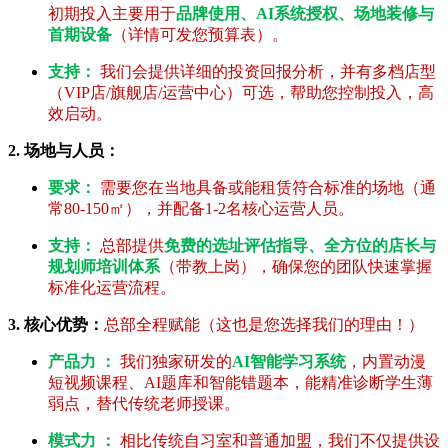
初期投入主要用于
品牌使用、AI系统授权、场地装修与
首期设备
（详情可发您预算表）。
支持：
我们会提供详细的投资回报分析，并有多档店型
（VIP店/旗舰店/运营中心）可选，帮助您控制投入，高
效启动。
2. 场地与人员：
要求：
需要您在当地具备或能租赁符合标准的场地（通
常80-150㎡），并配备1-2名核心运营人员。
支持：
总部提供
免费的选址评估指导、全方位的店长与
规划师培训体系
（带教上岗），确保您的团队快速掌握
标准化运营流程。
3. 核心优势：
总部全程赋能（这也是您选择我们的理由！）
产品力 ：
我们独家研发的
AI智能学习系统
，内置动漫
短视频课程、AI题库和智能错题本，能精准诊断学生薄
弱点，替代传统老师授课。
模式力 ：
相比传统自习室和普通加盟，我们不仅提供设